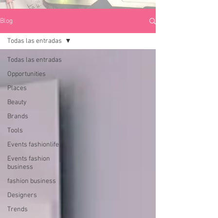
Blog
Todas las entradas
Todas las entradas
Opportunities
Places
Beauty
Brands
Tools
Events fashionlife
Events fashion
business
fashion business
Designers
Trends