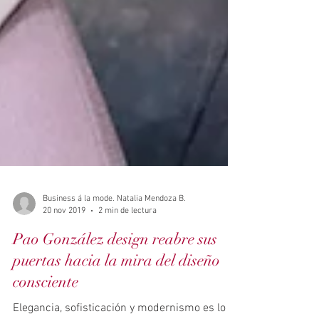
Business á la mode. Natalia Mendoza B.
20 nov 2019
2 min de lectura
Pao González design reabre sus
puertas hacia la mira del diseño
consciente