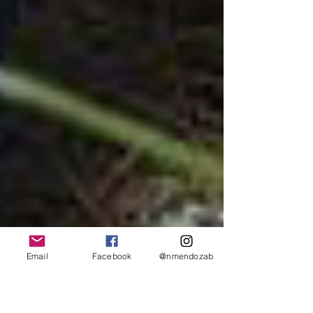
Email
Facebook
@nmendozab