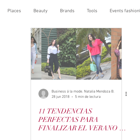
Places
Beauty
Brands
Tools
Events fashionl
ion business
Designers
Trends
fashionlife
Business á la mode. Natalia Mendoza B.
28 jun 2018
5 min de lectura
11 TENDENCIAS
PERFECTAS PARA
FINALIZAR EL VERANO Y
DARLE LA BIENVENIDA AL