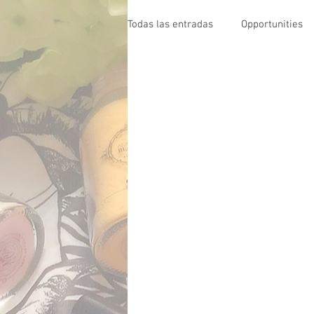
Todas las entradas
Opportunities
Events fashion business
fash