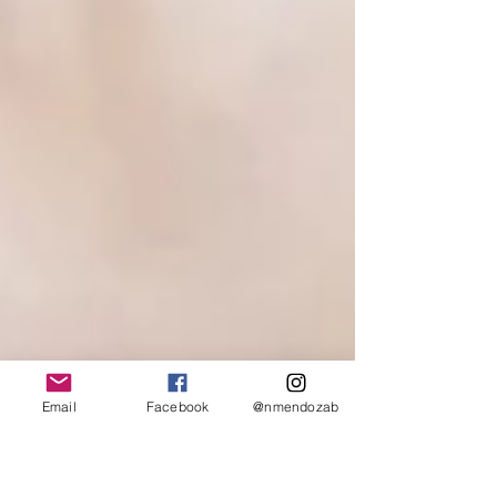
Email
Facebook
@nmendozab