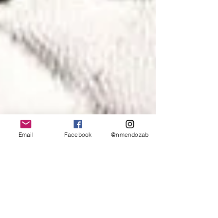
Email
Facebook
@nmendozab