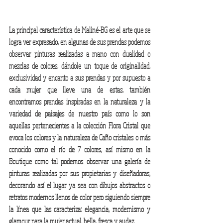
La principal característica de Maliné-BG es el arte que se 
logra ver expresado, en algunas de sus prendas podemos 
observar pinturas realizadas a mano con dualidad o 
mezclas de colores, dándole un toque de originalidad, 
exclusividad y encanto a sus prendas y por supuesto a 
cada mujer que lleve una de estas, también 
encontramos prendas inspiradas en la naturaleza y la 
variedad de paisajes de nuestro país como lo son 
aquellas pertenecientes a la colección Flora Cristal que 
evoca los colores y la naturaleza de Caño cristales o más 
conocido como el río de 7 colores, así mismo en la 
Boutique como tal podemos observar una galería de 
pinturas realizadas por sus propietarias y diseñadoras, 
decorando así el lugar ya sea con dibujos abstractos o 
retratos modernos llenos de color pero siguiendo siempre 
la línea que las caracteriza: elegancia, modernismo y 
glamour para la mujer actual, bella, fresca y audaz. 