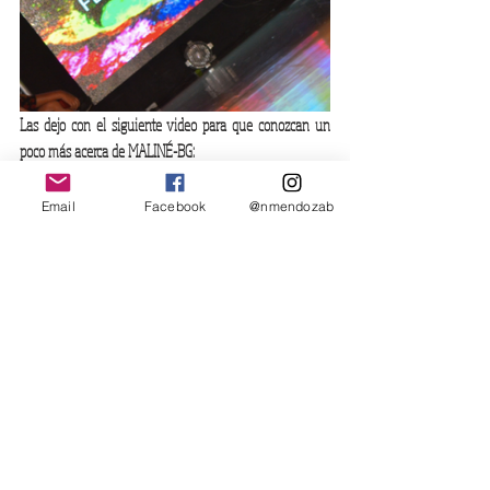
Las dejo con el siguiente video para que conozcan un 
poco más acerca de MALINÉ-BG: 
https://vimeo.com/225310597
Email
Facebook
@nmendozab
#malinéBG
#arte
#marca
#brands
#mujer
#moda
#prendas
#Bucaramangadiseña
#corazóndelamoda
#comertex
#HechoenBucaramanga