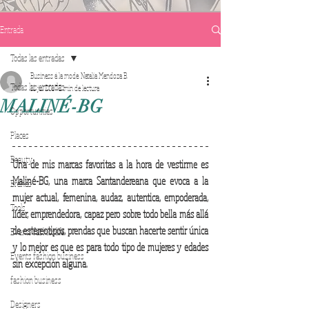
Entrada
Todas las entradas
Business á la mode. Natalia Mendoza B.
Todas las entradas
11 jul 2017
2 min de lectura
MALINÉ-BG
Opportunities
Places
Beauty
Una de mis marcas favoritas a la hora de vestirme es 
Maliné-BG, una marca Santandereana que evoca a la 
Brands
mujer actual, femenina, audaz, autentica, empoderada, 
Tools
líder, emprendedora, capaz pero sobre todo bella más allá 
de estereotipos, prendas que buscan hacerte sentir única 
Events fashionlife
y lo mejor es que es para todo tipo de mujeres y edades 
Events fashion business
sin excepción alguna. 
fashion business
Designers