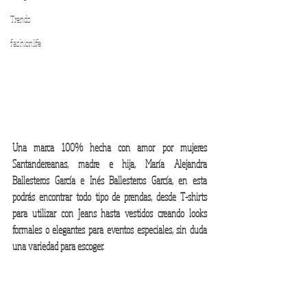
Trends
fashionlife
Una marca 100% hecha con amor por mujeres 
Santandereanas, madre e hija, María Alejandra 
Ballesteros García e Inés Ballesteros García, en esta 
podrás encontrar todo tipo de prendas, desde T-shirts 
para utilizar con Jeans hasta vestidos creando looks 
formales o elegantes para eventos especiales, sin duda 
una variedad para escoger. 