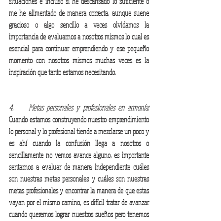
situaciones e incluso si he descansado lo suficiente o 
me he alimentado de manera correcta, aunque suene 
gracioso o algo sencillo a veces olvidamos la 
importancia de evaluarnos a nosotros mismos lo cual es 
esencial para continuar emprendiendo y ese pequeño 
momento con nosotros mismos muchas veces es la 
inspiración que tanto estamos necesitando.   
4.     Metas personales y profesionales en armonía:
Cuando estamos construyendo nuestro emprendimiento 
lo personal y lo profesional tiende a mezclarse un poco y 
es ahí cuando la confusión llega a nosotros o 
sencillamente no vemos avance alguno, es importante 
sentarnos a evaluar de manera independiente cuáles 
son nuestras metas personales y cuáles son nuestras 
metas profesionales y encontrar la manera de que estas 
vayan por el mismo camino, es difícil tratar de avanzar 
cuando queremos lograr nuestros sueños pero tenemos 