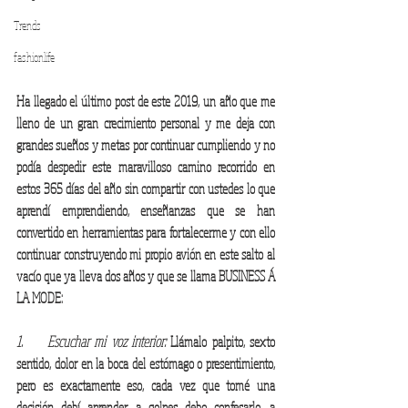
Trends
fashionlife
Ha llegado el último post de este 2019, un año que me 
lleno de un gran crecimiento personal y me deja con 
grandes sueños y metas por continuar cumpliendo y no 
podía despedir este maravilloso camino recorrido en 
estos 365 días del año sin compartir con ustedes lo que 
aprendí emprendiendo, enseñanzas que se han 
convertido en herramientas para fortalecerme y con ello 
continuar construyendo mi propio avión en este salto al 
vacío que ya lleva dos años y que se llama BUSINESS Á 
LA MODE:
1.     Escuchar mi voz interior:
 Llámalo palpito, sexto 
sentido, dolor en la boca del estómago o presentimiento, 
pero es exactamente eso, cada vez que tomé una 
decisión debí aprender, a golpes debo confesarlo, a 