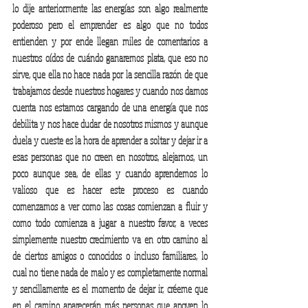
lo dije anteriormente las energías son algo realmente 
poderoso pero el emprender es algo que no todos 
entienden y por ende llegan miles de comentarios a 
nuestros oídos de cuándo ganaremos plata, que eso no 
sirve, que ella no hace nada por la sencilla razón de que 
trabajamos desde nuestros hogares y cuando nos damos 
cuenta nos estamos cargando de una energía que nos 
debilita y nos hace dudar de nosotros mismos y aunque 
duela y cueste es la hora de aprender a soltar y dejar ir a 
esas personas que no creen en nosotros, alejarnos, un 
poco aunque sea, de ellas y cuando aprendemos lo 
valioso que es hacer este proceso es cuando 
comenzamos a ver como las cosas comienzan a fluir y 
como todo comienza a jugar a nuestro favor, a veces 
simplemente nuestro crecimiento va en otro camino al 
de ciertos amigos o conocidos o incluso familiares, lo 
cual no tiene nada de malo y es completamente normal 
y sencillamente es el momento de dejar ir, créeme que 
en el camino aparecerán más personas que apoyen lo 