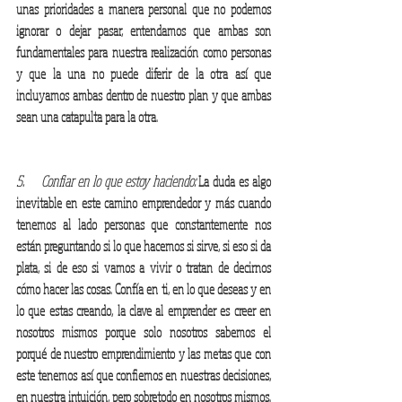
unas prioridades a manera personal que no podemos 
ignorar o dejar pasar, entendamos que ambas son 
fundamentales para nuestra realización como personas 
y que la una no puede diferir de la otra así que 
incluyamos ambas dentro de nuestro plan y que ambas 
sean una catapulta para la otra.
5.     Confiar en lo que estoy haciendo:
 La duda es algo 
inevitable en este camino emprendedor y más cuando 
tenemos al lado personas que constantemente nos 
están preguntando si lo que hacemos si sirve, si eso si da 
plata, si de eso si vamos a vivir o tratan de decirnos 
cómo hacer las cosas. Confía en ti, en lo que deseas y en 
lo que estas creando, la clave al emprender es creer en 
nosotros mismos porque solo nosotros sabemos el 
porqué de nuestro emprendimiento y las metas que con 
este tenemos así que confiemos en nuestras decisiones, 
en nuestra intuición, pero sobretodo en nosotros mismos.