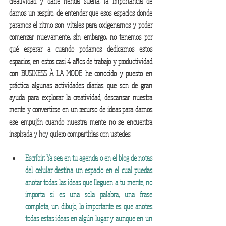
creatividad y darle rienda suelta, la importancia de 
darnos un respiro, de entender que esos espacios donde 
paramos el ritmo son vitales para oxigenarnos y poder 
comenzar nuevamente, sin embargo, no tenemos por 
qué esperar a cuando podamos dedicarnos estos 
espacios, en estos casi 4 años de trabajo y productividad 
con BUSINESS À LA MODE he conocido y puesto en 
práctica algunas actividades diarias que son de gran 
ayuda para explorar la creatividad, descansar nuestra 
mente y convertirse en un recurso de ideas para darnos 
ese empujón cuando nuestra mente no se encuentra 
inspirada y hoy quiero compartirlas con ustedes: 
Escribir: Ya sea en tu agenda o en el blog de notas 
del celular destina un espacio en el cual puedas 
anotar todas las ideas que lleguen a tu mente, no 
importa si es una sola palabra, una frase 
completa, un dibujo, lo importante es que anotes 
todas estas ideas en algún lugar y aunque en un 