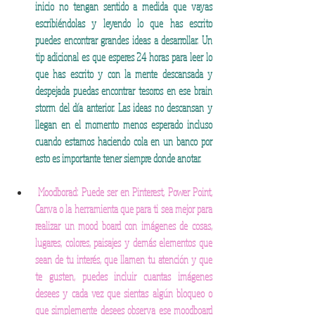
inicio no tengan sentido a medida que vayas 
escribiéndolas y leyendo lo que has escrito 
puedes encontrar grandes ideas a desarrollar. Un 
tip adicional es que esperes 24 horas para leer lo 
que has escrito y con la mente descansada y 
despejada puedas encontrar tesoros en ese brain 
storm del día anterior. Las ideas no descansan y 
llegan en el momento menos esperado incluso 
cuando estamos haciendo cola en un banco por 
esto es importante tener siempre donde anotar.
Moodborad: Puede ser en Pinterest, Power Point, 
Canva o la herramienta que para ti sea mejor para 
realizar un mood board con imágenes de cosas, 
lugares, colores, paisajes y demás elementos que 
sean de tu interés, que llamen tu atención y que 
te gusten, puedes incluir cuantas imágenes 
desees y cada vez que sientas algún bloqueo o 
que simplemente desees observa ese moodboard 