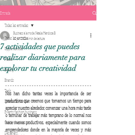
Entrada
Todas las entradas
Business á la mode. Natalia Mendoza B.
Todas las entradas
10 jun 2021
4 min de lectura
7 actividades que puedes
Opportunities
realizar diariamente para
Places
explorar tu creatividad
Beauty
Brands
Tools
Nos han dicho tantas veces la importancia de ser 
productivos que creemos que tomarnos un tiempo para 
Events fashionlife
apreciar nuestro alrededor, comenzar una hora más tarde 
Events fashion business
o terminar de trabajar más temprano de lo normal nos 
hace menos productivos, especialmente cuando somos 
fashion business
emprendedores donde en la mayoría de veces y más 
Designers