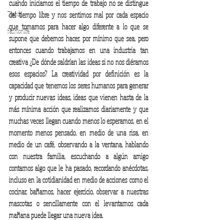
cuando iniciamos el tiempo de trabajo no se distingue 
Trends
del tiempo libre y nos sentimos mal por cada espacio 
que tomamos para hacer algo diferente a lo que se 
fashionlife
supone que debemos hacer, por mínimo que sea, pero 
entonces cuando trabajamos en una industria tan 
creativa ¿De dónde saldrían las ideas si no nos diéramos 
esos espacios? La creatividad por definición es la 
capacidad que tenemos los seres humanos para generar 
y producir nuevas ideas, ideas que vienen hasta de la 
más mínima acción que realizamos diariamente y que 
muchas veces llegan cuando menos lo esperamos, en el 
momento menos pensado, en medio de una risa, en 
medio de un café, observando a la ventana, hablando 
con nuestra familia, escuchando a algún amigo 
contarnos algo que le ha pasado, recordando anécdotas, 
incluso en la cotidianidad en medio de acciones como el 
cocinar, bañarnos, hacer ejercicio, observar a nuestras 
mascotas o sencillamente con el levantarnos cada 
mañana puede llegar una nueva idea. 