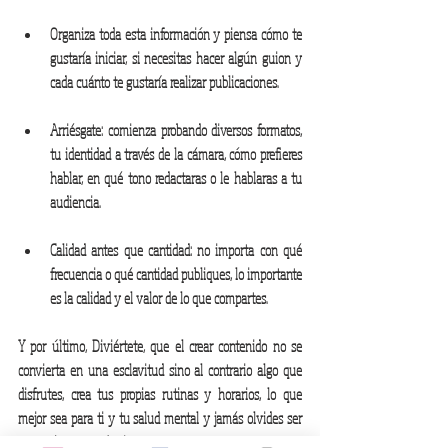
Organiza toda esta información y piensa cómo te 
gustaría iniciar, si necesitas hacer algún guion y 
cada cuánto te gustaría realizar publicaciones. 
Arriésgate: comienza probando diversos formatos, 
tu identidad a través de la cámara, cómo prefieres 
hablar, en qué tono redactaras o le hablaras a tu 
audiencia. 
Calidad antes que cantidad: no importa con qué 
frecuencia o qué cantidad publiques, lo importante 
es la calidad y el valor de lo que compartes.
Y por último, Diviértete, que el crear contenido no se 
convierta en una esclavitud sino al contrario algo que 
disfrutes, crea tus propias rutinas y horarios, lo que 
mejor sea para ti y tu salud mental y jamás olvides ser 
espontáneo, ser tú mismo. 