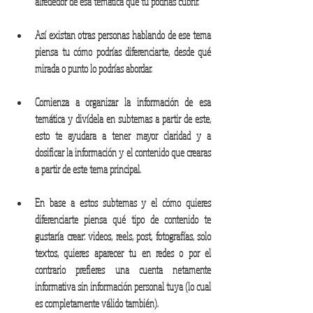
alrededor de esa temática que tu podrías cubrir.
Así existan otras personas hablando de ese tema 
piensa tu cómo podrías diferenciarte, desde qué 
mirada o punto lo podrías abordar. 
Comienza a organizar la información de esa 
temática y divídela en subtemas a partir de este, 
esto te ayudara a tener mayor claridad y a 
dosificar la información y el contenido que crearas 
a partir de este tema principal. 
En base a estos subtemas y el cómo quieres 
diferenciarte piensa qué tipo de contenido te 
gustaría crear: videos, reels, post, fotografías, solo 
textos, quieres aparecer tu en redes o por el 
contrario prefieres una cuenta netamente 
informativa sin información personal tuya (lo cual 
es completamente válido también). 