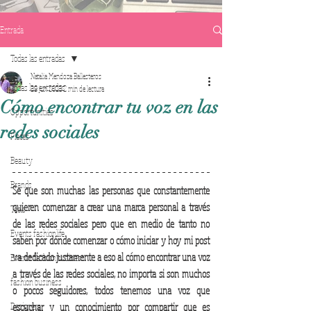
Entrada
Todas las entradas
Natalia Mendoza Ballesteros
Todas las entradas
29 jun 2023
2 min de lectura
Cómo encontrar tu voz en las
Opportunities
redes sociales
Places
Beauty
Brands
Se que son muchas las personas que constantemente 
quieren comenzar a crear una marca personal a través 
Tools
de las redes sociales pero que en medio de tanto no 
Events fashionlife
saben por dónde comenzar o cómo iniciar y hoy mi post 
va dedicado justamente a eso al cómo encontrar una voz 
Events fashion business
a través de las redes sociales, no importa si son muchos 
fashion business
o pocos seguidores, todos tenemos una voz que 
Designers
escuchar y un conocimiento por compartir que es 