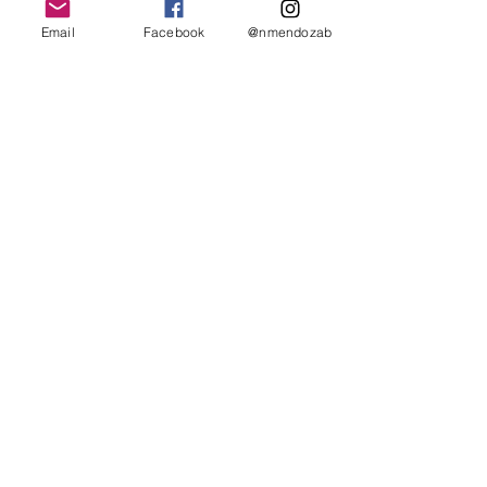
blog emprendimiento en moda
businessàlamode
Email
Facebook
@nmendozab
contenido
redes sociales
marca personal
Opportunities
Tools
fashion business
Ver todo
Entradas recientes