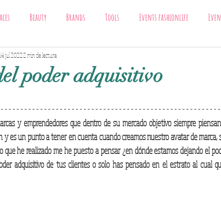
aces
Beauty
Brands
Tools
Events fashionlife
Even
Trends
14 jul 2022
2 min de lectura
fashionlife
el poder adquisitivo
cas y emprendedores que dentro de su mercado objetivo siempre piensan e
en y es un punto a tener en cuenta cuando creamos nuestro avatar de marca, 
do que he realizado me he puesto a pensar ¿en dónde estamos dejando el pode
er adquisitivo de tus clientes o solo has pensado en el estrato al cual qui