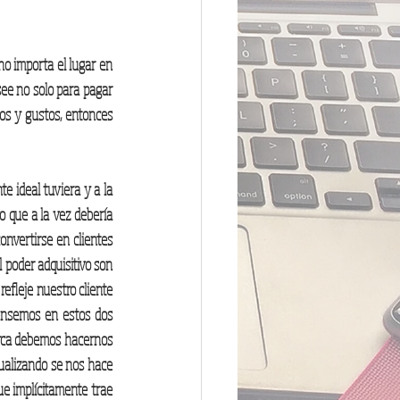
no importa el lugar en 
see no solo para pagar 
os y gustos, entonces 
e ideal tuviera y a la 
 que a la vez debería 
nvertirse en clientes 
 poder adquisitivo son 
fleje nuestro cliente 
ensemos en estos dos 
rca debemos hacernos 
alizando se nos hace 
ue implícitamente trae 