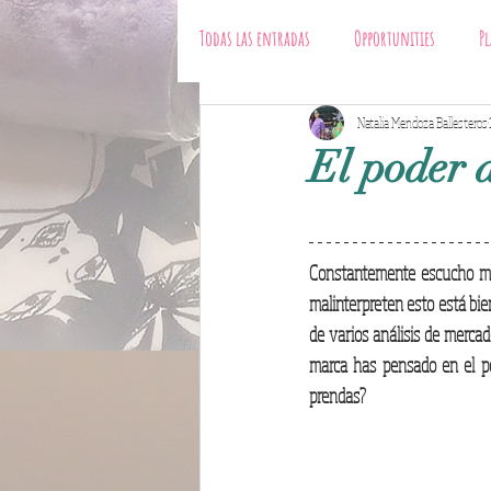
Todas las entradas
Opportunities
Pl
fashion business
Natalia Mendoza Ballesteros
Designers
El poder d
Constantemente escucho mar
malinterpreten esto está bi
de varios análisis de merca
marca has pensado en el pod
prendas?  