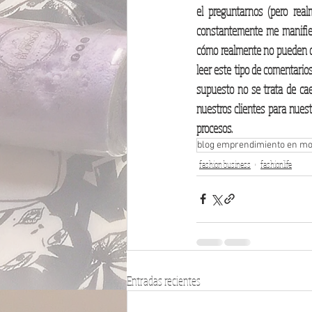
el preguntarnos (pero real
constantemente me manifiest
cómo realmente no pueden dis
leer este tipo de comentarios
supuesto no se trata de caer
nuestros clientes para nues
procesos.
blog emprendimiento en m
fashion business
fashionlife
Entradas recientes