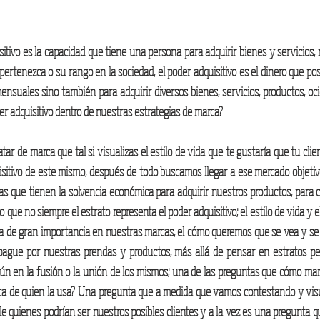
sitivo es la capacidad que tiene una persona para adquirir bienes y servicios, 
e pertenezca o su rango en la sociedad, el poder adquisitivo es el dinero que po
suales sino también para adquirir diversos bienes, servicios, productos, oci
r adquisitivo dentro de nuestras estrategias de marca?  
r de marca que tal si visualizas el estilo de vida que te gustaría que tu client
isitivo de este mismo, después de todo buscamos llegar a ese mercado objetivo
s que tienen la solvencia económica para adquirir nuestros productos, para co
que no siempre el estrato representa el poder adquisitivo; el estilo de vida y el
 de gran importancia en nuestras marcas, el cómo queremos que se vea y se re
ague por nuestras prendas y productos, más allá de pensar en estratos p
ún en la fusión o la unión de los mismos; una de las preguntas que cómo ma
ca de quien la usa? Una pregunta que a medida que vamos contestando y visu
alle quienes podrían ser nuestros posibles clientes y a la vez es una pregunta q