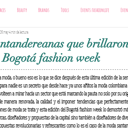
aces
Beauty
Brands
Tools
Events fashionlife
Even
Trends
26 may
4 min de lectura
fashionlife
ntandereanas que brillaron
e Bogotá fashion week
la moda, o bueno eso es lo que se dice después de esta última edición de la se
 para nadie es un secreto que desde hace ya unos añitos la moda colombiana 
 volteen a mirar hacía un sector que está marcando la pauta no solo por su ori
de manera renovada, la calidad y el imponer tendencias que perfectamente 
nes de moda se trata y esta edición del Bogotá fashion week lo demostró má
cas, diseñadores y propuestas de la capital sino también a diseñadores de dive
opuestas revolucionarias y refrescantes como lo es el caso de la moda santa