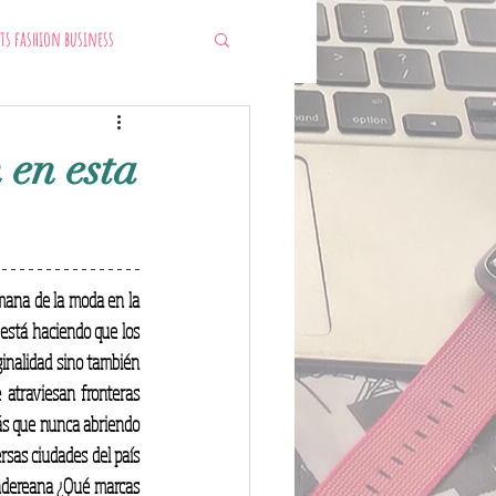
ts fashion business
 en esta
mana de la moda en la 
está haciendo que los 
ginalidad sino también 
atraviesan fronteras 
s que nunca abriendo 
rsas ciudades del país 
ndereana ¿Qué marcas 