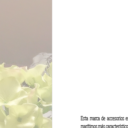
Esta marca de accesorios en
marítimos más característico