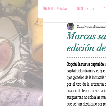
Todas las entradas
Opportunities
Pl
fashion business
Natalia Mendoza Ballesteros
Designers
Marcas sa
edición d
Bogotá, la nueva capital de 
capital Colombiana y es que
ojos globales de la industria
por el uso de la artesanía 
cuando de tener conversacio
sus puertas no solo a las mar
que se han destacado por pr