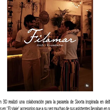
 3D realizó una colaboración para la pasarela de Sixxta inspirada en delf
s en “El viaje” accesorios que a su vez muchas de sus asistentes llevaban en p