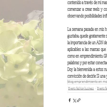
contenido a través de mi mar
comenzar a crear reels y co
observando posibilidades inf
La semana pasada en mis hi
gustaba, quede gratamente s
la importancia de un ADN de m
aplicables a las marcas que
como en emprendimiento, GRAC
palabras y por estar conect
Doy la bienvenida a estos nu
convicción de decirle SI un
blog emprendimiento en m
Events fashion business
Events fa