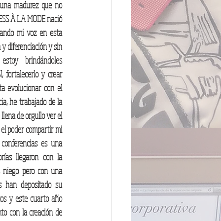
 una madurez que no 
ESS À LA MODE nació 
ando mi voz en esta 
 diferenciación y sin 
stoy brindándoles 
fortalecerlo y crear 
a evolucionar con el 
, he trabajado de la 
ena de orgullo ver el 
 el poder compartir mi 
conferencias es una 
rías llegaron con la 
 niego pero con una 
s han depositado su 
os y este cuarto año 
nto con la creación de 