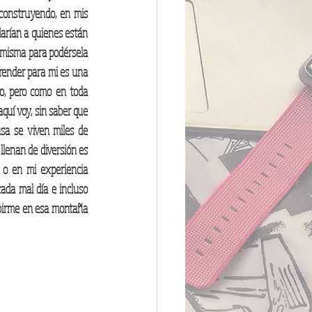
construyendo, en mis 
arían a quienes están 
misma para podérsela 
ender para mi es una 
o, pero como en toda 
uí voy, sin saber que 
sa se viven miles de 
lenan de diversión es 
 o en mi experiencia 
da mal día e incluso 
birme en esa montaña 