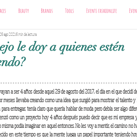
aces
Beauty
Brands
Tools
Events fashionlife
Even
Trends
26 ago 2021
6 min de lectura
fashionlife
jo le doy a quienes estén
endo?
yan a ser 4 años desde aquel 29 de agosto del 2017, el día en el que decidí dej
or meses llevaba creando como una idea que surgió para mostrar el talento y l
para entregar, tenía claro que quería hablar de moda pero debía ser algo difer
menzó como un proyecto hoy 4 años después puedo decir que es mi empresa y
 misma podía imaginar en aquel entonces. No les voy a mentir, el camino no ha s
lecido en este tiempo es que la mente juega un papel importante teniendo ho