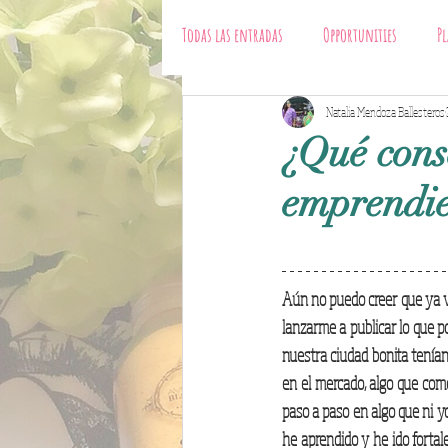
Todas las entradas
Opportunities
Pl
fashion business
Natalia Mendoza Ballesteros
Designers
¿Qué conse
emprendi
Aún no puedo creer que ya va
lanzarme a publicar lo que p
nuestra ciudad bonita tenían 
en el mercado, algo que co
paso a paso en algo que ni yo
he aprendido y he ido forta