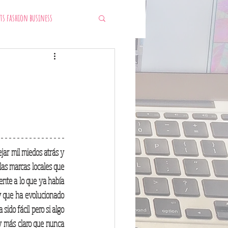
ts fashion business
ar mil miedos atrás y 
as marcas locales que 
ente a lo que ya había 
 que ha evolucionado 
ido fácil pero si algo 
y más claro que nunca 