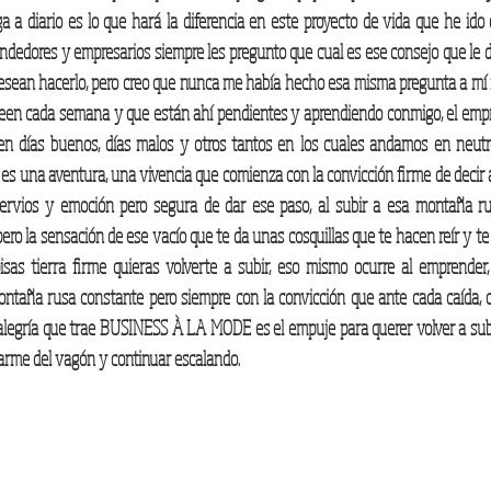
 a diario es lo que hará la diferencia en este proyecto de vida que he ido 
ndedores y empresarios siempre les pregunto que cual es ese consejo que le d
sean hacerlo, pero creo que nunca me había hecho esa misma pregunta a mí 
een cada semana y que están ahí pendientes y aprendiendo conmigo, el empr
ten días buenos, días malos y otros tantos en los cuales andamos en neutr
 es una aventura, una vivencia que comienza con la convicción firme de decir aq
ervios y emoción pero segura de dar ese paso, al subir a esa montaña ru
o la sensación de ese vacío que te da unas cosquillas que te hacen reír y te l
sas tierra firme quieras volverte a subir, eso mismo ocurre al emprender,
ntaña rusa constante pero siempre con la convicción que ante cada caída, ca
alegría que trae BUSINESS À LA MODE es el empuje para querer volver a su
arme del vagón y continuar escalando. 