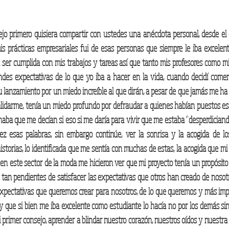
ejo primero quisiera compartir con ustedes una anécdota personal, desde el 
is prácticas empresariales fui de esas personas que siempre le iba excelent
er cumplida con mis trabajos y tareas así que tanto mis profesores como mi 
des expectativas de lo que yo iba a hacer en la vida, cuando decidí comenz
 lanzamiento por un miedo increíble al que dirán, a pesar de que jamás me ha a
alidarme, tenía un miedo profundo por defraudar a quienes habían puestos es
aba que me decían si eso si me daría para vivir que me estaba “desperdiciando
z esas palabras, sin embargo continúe, ver la sonrisa y la acogida de l
storias, lo identificada que me sentía con muchas de estas, la acogida que mi 
en este sector de la moda me hicieron ver que mi proyecto tenía un propósit
tan pendientes de satisfacer las expectativas que otros han creado de nosot
expectativas que queremos crear para nosotros, de lo que queremos y más imp
y que si bien me iba excelente como estudiante lo hacía no por los demás si
i primer consejo, aprender a blindar nuestro corazón, nuestros oídos y nuestra 