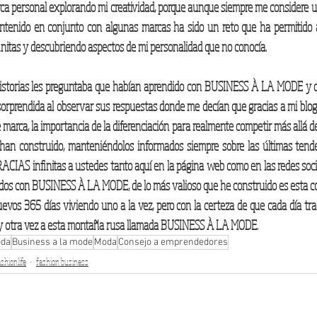
ca personal explorando mi creatividad, porque aunque siempre me considere un
ntenido en conjunto con algunas marcas ha sido un reto que ha permitido am
initas y descubriendo aspectos de mi personalidad que no conocía. 
storias les preguntaba que habían aprendido con BUSINESS À LA MODE y qu
orprendida al observar sus respuestas donde me decían que gracias a mi blog
arca, la importancia de la diferenciación para realmente competir más allá del
 han construido, manteniéndolos informados siempre sobre las últimas tend
IAS infinitas a ustedes tanto aquí en la página web como en las redes socia
ados con BUSINESS À LA MODE, de lo más valioso que he construido es esta c
evos 365 días viviendo uno a la vez, pero con la certeza de que cada día tra
a y otra vez a esta montaña rusa llamada BUSINESS À LA MODE. 
oda
Business a la mode
Moda
Consejo a emprendedores
shionlife
fashion business