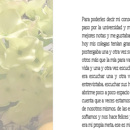
Para poderles decir mi cons
paso por la universidad y m
mejores notas y me gustaba s
hoy mis colegas tenían gran
postergaba una y otra vez su
otros más que la mía para v
vida y una y otra vez escuch
era escuchar una y otra ve
entrevistaba, escuchar sus hi
abrirme poco a poco espacio 
cuenta que a veces estamos 
de nosotros mismos, de las 
soñamos y nos hace felices 
era mi propia meta, ese es m