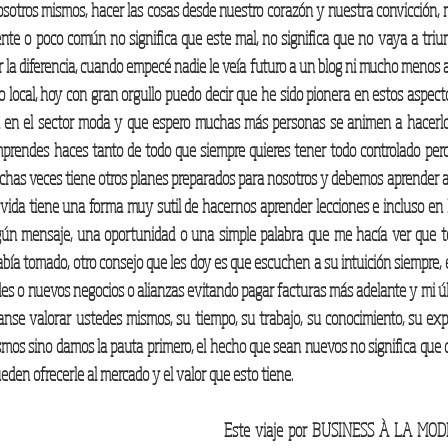
sotros mismos, hacer las cosas desde nuestro corazón y nuestra convicción, 
nte o poco común no significa que este mal, no significa que no vaya a triunf
la diferencia, cuando empecé nadie le veía futuro a un blog ni mucho menos a r
to local, hoy con gran orgullo puedo decir que he sido pionera en estos aspe
en el sector moda y que espero muchas más personas se animen a hacerlo, 
prendes haces tanto de todo que siempre quieres tener todo controlado pero 
chas veces tiene otros planes preparados para nosotros y debemos aprender a fl
 vida tiene una forma muy sutil de hacernos aprender lecciones e incluso en
gún mensaje, una oportunidad o una simple palabra que me hacía ver que to
abía tomado, otro consejo que les doy es que escuchen a su intuición siempre,
es o nuevos negocios o alianzas evitando pagar facturas más adelante y mi úl
anse valorar ustedes mismos, su tiempo, su trabajo, su conocimiento, su exp
mos sino damos la pauta primero, el hecho que sean nuevos no significa que 
den ofrecerle al mercado y el valor que esto tiene. 
Este viaje por BUSINESS À LA MODE 