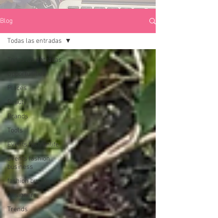
Blog
Todas las entradas
Todas las entradas
Opportunities
Places
Beauty
Brands
Tools
Events fashionlife
Events fashion
business
fashion business
Designers
Trends