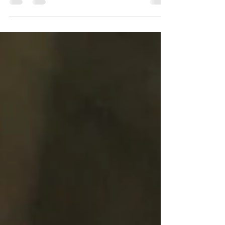
este está lleno de inspiración, de elementos
que nos...