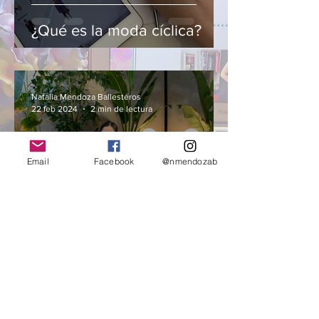
¿Qué es la moda cíclica?
Natalia Mendoza Ballesteros
22 feb 2024
2 min de lectura
Email
Facebook
@nmendozab
¿Qué piensas cuando eliges
qué ponerte cada día?