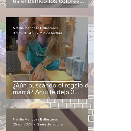
es el blanco los colores
llamativos están en
tendencia?
Natalia Mendoza Ballesteros
9 may 2024
2 min de lectura
¿Aún buscando el regalo de
mamá? Aquí te dejo 3
consejos
Natalia Mendoza Ballesteros
25 abr 2024
2 min de lectura